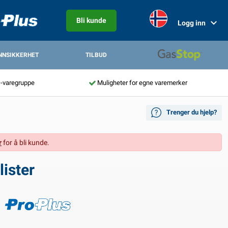
Bli kunde
Logg inn
NNSIKKERHET
TILBUD
s-varegruppe
Muligheter for egne varemerker
Trenger du hjelp?
r
for å bli kunde.
ister