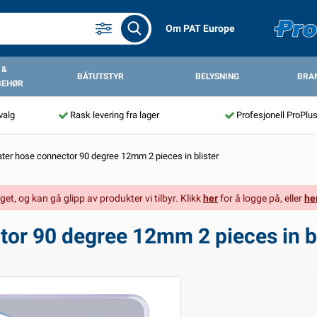
Om PAT Europe
 &
BÅTUTSTYR
BELYSNING
BRA
BEHØR
valg
Rask levering fra lager
Profesjonell ProPlu
er hose connector 90 degree 12mm 2 pieces in blister
get, og kan gå glipp av produkter vi tilbyr. Klikk
her
for å logge på, eller
he
or 90 degree 12mm 2 pieces in bl