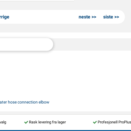
rrige
neste
siste
ater hose connection elbow
valg
Rask levering fra lager
Profesjonell ProPlu