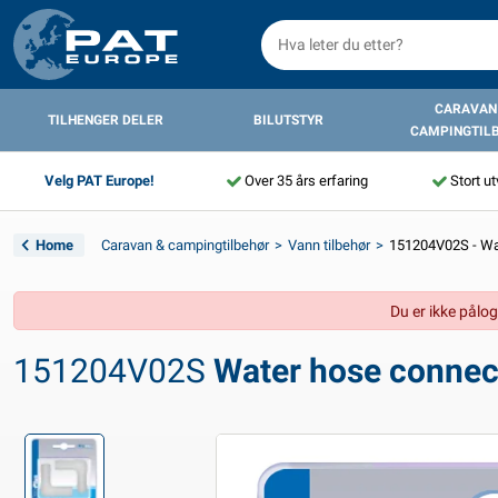
CARAVAN
TILHENGER DELER
BILUTSTYR
CAMPINGTIL
Velg PAT Europe!
Over 35 års erfaring
Stort ut
Home
Caravan & campingtilbehør
Vann tilbehør
151204V02S - Wat
Du er ikke pålog
151204V02S
Water hose connect