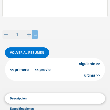
rtículos de SPP
roductos para invierno
rtículos AL-KO
adenas invernales
VOLVER AL RESUMEN
siguiente
primero
previo
última
Descripción
Especificaciones