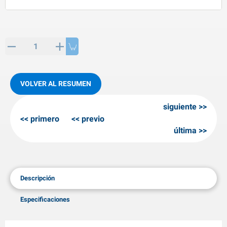
rtículos de SPP
roductos para invierno
rtículos AL-KO
adenas invernales
VOLVER AL RESUMEN
siguiente
primero
previo
última
Descripción
Especificaciones