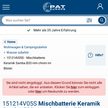
nhängernetze & Zubehör
uto Innenraum
chutzhüllen
nlegen
ampen
euerlöscher & Feuer-Löschdecken
ahrradzubehör
asStop® Produkten
Nederlands
bdeckplanen
ahrzeugaußenbereich
ohnwagen & Wohnmobil außenbereich
nkern
otorradzubehör
Mehr als 35 Jahre Erfahrung
English
nhängerelektrik
atterieladegeräte & Solarartikel
ohnwagen & Wohnmobil innenbereich
eckausstattung und Beschläge
m Freien
Home
Français
Wohnwagen & Campingzubehör
nhänger beleuchtung
pannungswandler
lektrizität
aken und Schäkel
erkzeuge
Wasser zubehör
Hilfe?
151214V05S - Mischbatterie
Svenska
nhänger Beleuchtung Aspöck
2V & 24V Zubehör
as zubehör
egelsport
abelbinder
Keramik Samba Ø33 mm chrom im
Blister
Norsk
nhänger Beleuchtung Radex
uto-Ganz- & Halbgaragen
aushalt
icherheit
iverses
Sie sind nicht eingeloggt. Aus diesem Grund können Sie nicht alle
nhängerbeleuchtung LED
utowerkzeuge
flegeprodukte
eparatur Pflege
VARTA®
Dansk
Artikel sehen, die wir anbieten. Klicken Sie
hier
zum einloggen
oder
hier
um Neukunde zu werden.
eleuchtungstafel
utolampen
echnisches zubehör
eil
ürschilder
Suomalainen
151214V05S
Mischbatterie Keramik
eflektoren
icherungen
elt zubehör
lanen und Zubehör