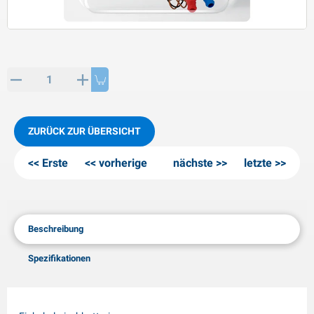
PP Artikel
interprodukte
L-KO Artikel
chneeketten
ZURÜCK ZUR ÜBERSICHT
Erste
vorherige
nächste
letzte
Beschreibung
Spezifikationen