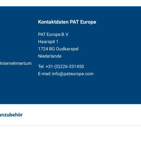
Kontaktdaten
PAT Europe
PAT Europe B.V.
Haarspit 1
1724 BG Oudkarspel
Niederlande
s Unternehmertum
Tel.
+31-(0)226-331450
n
E-mail:
info@pateurope.com
vanzubehör