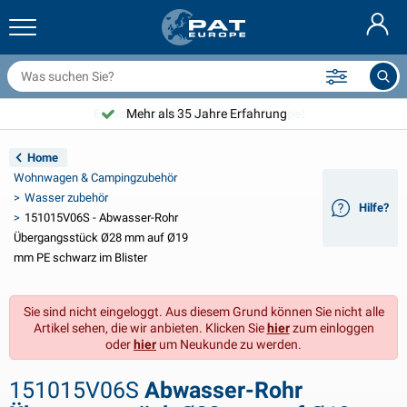
nhängernetze & Zubehör
uto Innenraum
chutzhüllen
nlegen
ampen
euerlöscher & Feuer-Löschdecken
ahrradzubehör
asStop® Produkten
Nederlands
bdeckplanen
ahrzeugaußenbereich
ohnwagen & Wohnmobil außenbereich
nkern
otorradzubehör
Entscheiden Sie sich für PAT Europe!
Mehr als 35 Jahre Erfahrung
English
nhängerelektrik
atterieladegeräte & Solarartikel
ohnwagen & Wohnmobil innenbereich
eckausstattung und Beschläge
m Freien
Home
Français
Wohnwagen & Campingzubehör
nhänger beleuchtung
pannungswandler
lektrizität
aken und Schäkel
erkzeuge
Wasser zubehör
Hilfe?
151015V06S - Abwasser-Rohr
Svenska
nhänger Beleuchtung Aspöck
2V & 24V Zubehör
as zubehör
egelsport
abelbinder
Übergangsstück Ø28 mm auf Ø19
mm PE schwarz im Blister
Norsk
nhänger Beleuchtung Radex
uto-Ganz- & Halbgaragen
aushalt
icherheit
iverses
Sie sind nicht eingeloggt. Aus diesem Grund können Sie nicht alle
nhängerbeleuchtung LED
utowerkzeuge
flegeprodukte
eparatur Pflege
VARTA®
Dansk
Artikel sehen, die wir anbieten. Klicken Sie
hier
zum einloggen
oder
hier
um Neukunde zu werden.
eleuchtungstafel
utolampen
echnisches zubehör
eil
ürschilder
Suomalainen
151015V06S
Abwasser-Rohr
eflektoren
icherungen
elt zubehör
lanen und Zubehör