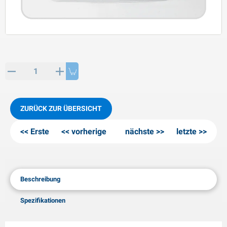
PP Artikel
interprodukte
L-KO Artikel
chneeketten
ZURÜCK ZUR ÜBERSICHT
Erste
vorherige
nächste
letzte
Beschreibung
Spezifikationen