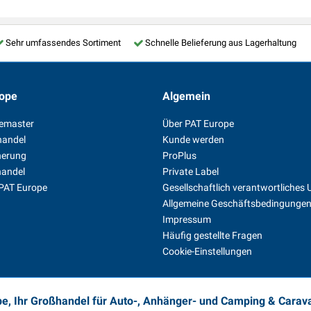
Sehr umfassendes Sortiment
Schnelle Belieferung aus Lagerhaltung
ope
Algemein
temaster
Über PAT Europe
handel
Kunde werden
herung
ProPlus
handel
Private Label
 PAT Europe
Gesellschaftlich verantwortliche
Allgemeine Geschäftsbedingunge
Impressum
Häufig gestellte Fragen
Cookie-Einstellungen
e, Ihr Großhandel für Auto-, Anhänger- und Camping & Cara