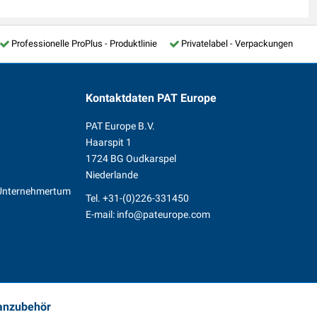
Professionelle ProPlus - Produktlinie
Privatelabel - Verpackungen
Kontaktdaten
PAT Europe
PAT Europe B.V.
Haarspit 1
1724 BG Oudkarspel
Niederlande
s Unternehmertum
Tel.
+31-(0)226-331450
n
E-mail:
info@pateurope.com
vanzubehör