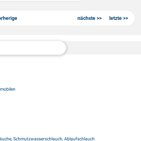
orherige
nächste
letzte
nmobilen
hläuche, Schmutzwasserschlauch, Ablaufschlauch