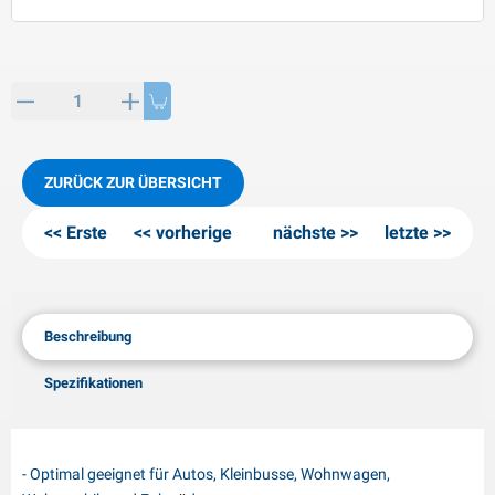
PP Artikel
interprodukte
L-KO Artikel
chneeketten
ZURÜCK ZUR ÜBERSICHT
Erste
vorherige
nächste
letzte
Beschreibung
Spezifikationen
- Optimal geeignet für Autos, Kleinbusse, Wohnwagen,