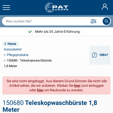
nhängernetze & Zubehör
uto Innenraum
chutzhüllen
nlegen
ampen
euerlöscher & Feuer-Löschdecken
ahrradzubehör
asStop® Produkten
Nederlands
bdeckplanen
ahrzeugaußenbereich
ohnwagen & Wohnmobil außenbereich
nkern
otorradzubehör
Entscheiden Sie sich für PAT Europe!
Mehr als 35 Jahre Erfahrung
English
nhängerelektrik
atterieladegeräte & Solarartikel
ohnwagen & Wohnmobil innenbereich
eckausstattung und Beschläge
m Freien
Home
Français
Autozubehör
nhänger beleuchtung
pannungswandler
lektrizität
aken und Schäkel
erkzeuge
Pflegeprodukte
Hilfe?
150680 - Teleskopwaschbürste
Svenska
nhänger Beleuchtung Aspöck
2V & 24V Zubehör
as zubehör
egelsport
abelbinder
1,8 Meter
Norsk
nhänger Beleuchtung Radex
uto-Ganz- & Halbgaragen
aushalt
icherheit
iverses
Sie sind nicht eingeloggt. Aus diesem Grund können Sie nicht alle
Artikel sehen, die wir anbieten. Klicken Sie
hier
zum einloggen
nhängerbeleuchtung LED
utowerkzeuge
flegeprodukte
eparatur Pflege
VARTA®
Dansk
oder
hier
um Neukunde zu werden.
eleuchtungstafel
utolampen
echnisches zubehör
eil
ürschilder
Suomalainen
150680
Teleskopwaschbürste 1,8
Meter
eflektoren
icherungen
elt zubehör
lanen und Zubehör