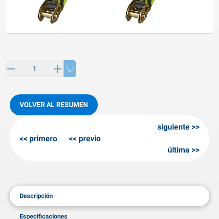
rtículos de SPP
roductos para invierno
rtículos AL-KO
adenas invernales
VOLVER AL RESUMEN
siguiente
primero
previo
última
Descripción
Especificaciones