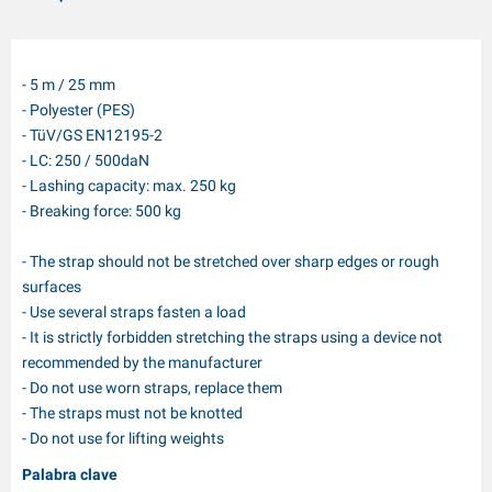
- 5 m / 25 mm
- Polyester (PES)
- TüV/GS EN12195-2
- LC: 250 / 500daN
- Lashing capacity: max. 250 kg
- Breaking force: 500 kg
- The strap should not be stretched over sharp edges or rough
surfaces
- Use several straps fasten a load
- It is strictly forbidden stretching the straps using a device not
recommended by the manufacturer
- Do not use worn straps, replace them
- The straps must not be knotted
- Do not use for lifting weights
Palabra clave