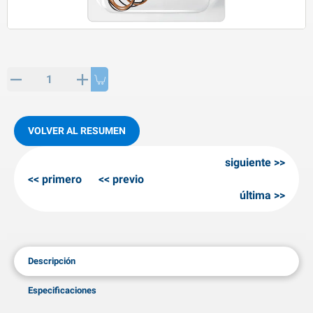
rtículos de SPP
roductos para invierno
rtículos AL-KO
adenas invernales
VOLVER AL RESUMEN
siguiente
primero
previo
última
Descripción
Especificaciones