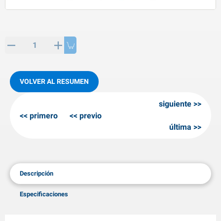
rtículos de SPP
roductos para invierno
rtículos AL-KO
adenas invernales
VOLVER AL RESUMEN
siguiente
primero
previo
última
Descripción
Especificaciones