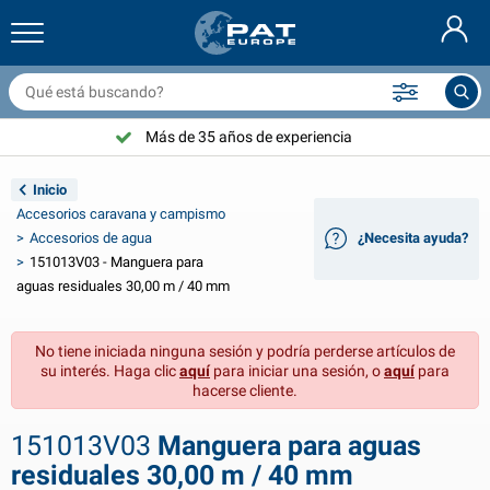
ccesorios y redes para remolque
nterior coche
ubiertas de protección
ondeo
ámparas
ccesorios para bicicletas
roductos GasStop®
Extintores & mantas ignífuga
Nederlands
ona alquitranada
xterior coche
xterior caravana & autocaravana
nclar
ccesorios para motocicletas
Más de 35 años de experiencia
Deutsch
istema eléctrico para remolque
argadores de batería y artículos solares
nterior caravana & autocaravana
quipo de cubierta
l aire libre
Inicio
English
Accesorios caravana y campismo
luminación remolque
nversores de energía
lectricidad
anchos y grilletes
erramientas
Accesorios de agua
¿Necesita ayuda?
151013V03 - Manguera para
Français
luminación remolque Aspöck
ccesorios 12V & 24V
ccesorios gas
eporte de vela
ujetacables
aguas residuales 30,00 m / 40 mm
Svenska
luminación remolque Radex
undas para coche y cubiertas superiores
enaje
eguridad
arios
No tiene iniciada ninguna sesión y podría perderse artículos de
su interés. Haga clic
aquí
para iniciar una sesión, o
aquí
para
luminación LED remolque
erramientas para coche
roductos para mantenimiento
eparación y mantenimiento
VARTA®
Norsk
hacerse cliente.
ablero para remolque
ombillas para coche
ccesorios tecnicos
uerda
laca de señalización para puerta
Dansk
151013V03
Manguera para aguas
residuales 30,00 m / 40 mm
eflectores
usibles
ccesorios para tiendas de campaña
ubiertas de protección y accesorios