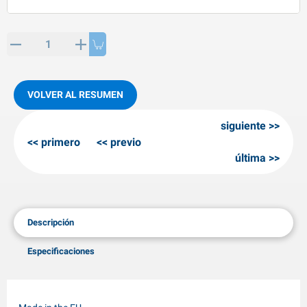
rtículos de SPP
roductos para invierno
rtículos AL-KO
adenas invernales
VOLVER AL RESUMEN
siguiente
primero
previo
última
Descripción
Especificaciones