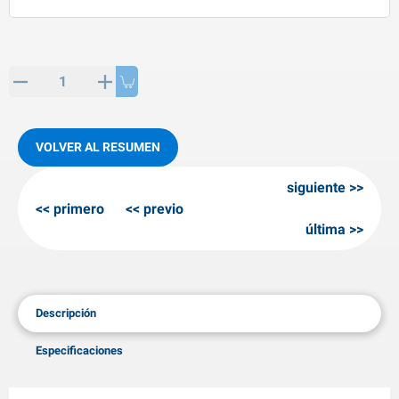
rtículos de SPP
roductos para invierno
rtículos AL-KO
adenas invernales
VOLVER AL RESUMEN
siguiente
primero
previo
última
Descripción
Especificaciones