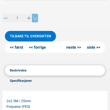
PP artikler
interprodukter
L-KO artikler
nøkjettinger
TILBAKE TIL OVERSIKTEN
først
forrige
neste
siste
Beskrivelse
Spesifikasjoner
- 2x2.5M / 25mm
- Polyester (PES)