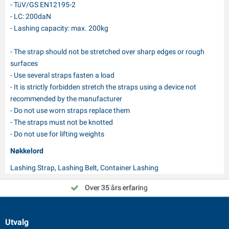
- TüV/GS EN12195-2
- LC: 200daN
- Lashing capacity: max. 200kg
- The strap should not be stretched over sharp edges or rough
surfaces
- Use several straps fasten a load
- It is strictly forbidden stretch the straps using a device not
recommended by the manufacturer
- Do not use worn straps replace them
- The straps must not be knotted
- Do not use for lifting weights
Nøkkelord
Lashing Strap, Lashing Belt, Container Lashing
Velg PAT Europe!
Over 35 års erfaring
Utvalg