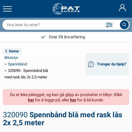
ilhengernett og utstyr
ilinteriør
vertrekk
ortøyning
ykter
rannslokkingsapparat & branntepper
ykkeltilbehør
asStop® produkter
Nederlands
resenninger
ileksteriør
ampingvogn & bobil eksteriør
nkring
C-tilbehør
Velg PAT Europe!
Over 35 års erfaring
Deutsch
lektronikk for tilhengere
atteriladere og solcelleartikler
usvagns & husbil interiør
ekksutstyr
tendørs
Home
English
Bilutstyr
ilhengerbelysning
mformere
trøm
roker og sjakler
erktøy
Spennbånd
Trenger du hjelp?
320090 - Spennbånd blå
Français
ilhengerbelysning Aspöck
2V og 24V tilbehør
ilbehør til gass
eilsport
abelstrips
med rask lås 2x 2,5 meter
Svenska
ilhengerbelysning Radex
iltrekk og topptrekk
usstand
ikkerhet
iverse
Du er ikke pålogget, og kan gå glipp av produkter vi tilbyr. Klikk
her
for å logge på, eller
her
for å bli kunde.
anhangwagenverlichting LED
ilverktøy
edlikeholdsprodukter
eparasjon og vedlikehold
VARTA®
Dansk
320090
Spennbånd blå med rask lås
ysplater for tilhengere
ilpærer
eknisk tilbehør
au
ørskilt
Suomalainen
2x 2,5 meter
eflektorer
ikringer
elt tilbehør
vertrekk og utstyr