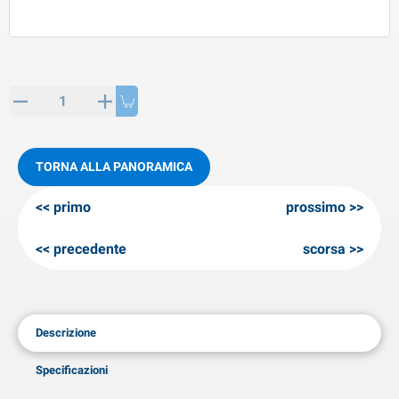
rticoli di SPP
rodotti invernali
rticoli di AL-KO
neeuwkettingen
TORNA ALLA PANORAMICA
primo
prossimo
precedente
scorsa
Descrizione
Specificazioni