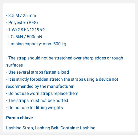
- 3.5 M / 25 mm
- Polyester (PES)
- TüV/GS EN12195-2
- LC: 5kN / 500daN
- Lashing capacity: max. 500 kg
- The strap should not be stretched over sharp edges or rough
surfaces
- Use several straps fasten a load
- It is strictly forbidden stretch the straps using a device not
recommended by the manufacturer
- Do not use worn straps replace them
- The straps must not be knotted
- Do not use for lifting weights
Parola chiave
Lashing Strap, Lashing Belt, Container Lashing