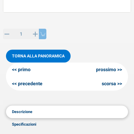
rticoli di SPP
rodotti invernali
rticoli di AL-KO
neeuwkettingen
TORNA ALLA PANORAMICA
primo
prossimo
precedente
scorsa
Descrizione
Specificazioni