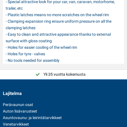
- Special attractive look for your car, van, caravan, motorhome,
trailer, etc
- Plastic latches means no more scratches on the wheel rim
- Clamping expansion ring ensure uniform pressure on all the
clamping latches
- Easy to clean and attractive appearance thanks to external
surface with gloss coating
- Holes for easier cooling of the wheel rim
- Holes for tyre - valves
- No tools needed for assembly
Yli 35 vuotta kokemusta
Valitse PAT Europe
Lajitelma
Perävaunun osat
Auton lisävarusteet
Asuntovaunu- ja leirintätarvikkeet
Venetarvikkeet