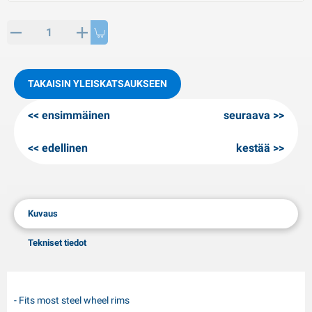
PP artikkeleita
alvituotteet
L-KO artikkeleita
umiketjut
TAKAISIN YLEISKATSAUKSEEN
ensimmäinen
seuraava
edellinen
kestää
Kuvaus
Tekniset tiedot
- Fits most steel wheel rims