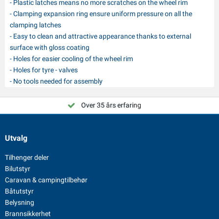
- Plastic latches means no more scratches on the wheel rim
- Clamping expansion ring ensure uniform pressure on all the
clamping latches
- Easy to clean and attractive appearance thanks to external
surface with gloss coating
- Holes for easier cooling of the wheel rim
- Holes for tyre - valves
- No tools needed for assembly
Velg PAT Europe!
Over 35 års erfaring
Utvalg
Tilhenger deler
Bilutstyr
Caravan & campingtilbehør
Båtutstyr
Belysning
Brannsikkerhet