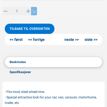
PP artikler
interprodukter
L-KO artikler
nøkjettinger
TILBAKE TIL OVERSIKTEN
først
forrige
neste
siste
Beskrivelse
Spesifikasjoner
- Fits most steel wheel rims
- Special attractive look for your car, van, caravan, motorhome,
trailer, etc