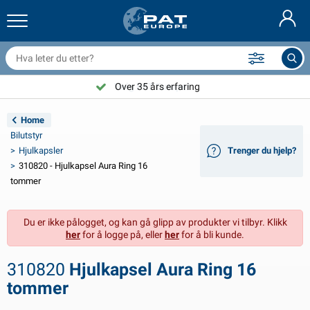
ilhengernett og utstyr
ilinteriør
vertrekk
ortøyning
ykter
rannslokkingsapparat & branntepper
ykkeltilbehør
asStop® produkter
Nederlands
resenninger
ileksteriør
ampingvogn & bobil eksteriør
nkring
C-tilbehør
Velg PAT Europe!
Over 35 års erfaring
Deutsch
lektronikk for tilhengere
atteriladere og solcelleartikler
usvagns & husbil interiør
ekksutstyr
tendørs
Home
English
Bilutstyr
ilhengerbelysning
mformere
trøm
roker og sjakler
erktøy
Hjulkapsler
Trenger du hjelp?
310820 - Hjulkapsel Aura Ring 16
Français
ilhengerbelysning Aspöck
2V og 24V tilbehør
ilbehør til gass
eilsport
abelstrips
tommer
Svenska
ilhengerbelysning Radex
iltrekk og topptrekk
usstand
ikkerhet
iverse
Du er ikke pålogget, og kan gå glipp av produkter vi tilbyr. Klikk
her
for å logge på, eller
her
for å bli kunde.
anhangwagenverlichting LED
ilverktøy
edlikeholdsprodukter
eparasjon og vedlikehold
VARTA®
Dansk
310820
Hjulkapsel Aura Ring 16
ysplater for tilhengere
ilpærer
eknisk tilbehør
au
ørskilt
Suomalainen
tommer
eflektorer
ikringer
elt tilbehør
vertrekk og utstyr