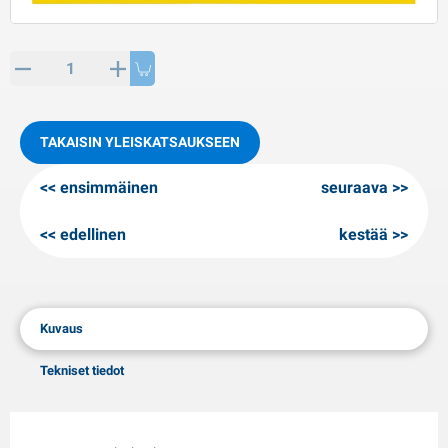
PP artikkeleita
alvituotteet
L-KO artikkeleita
umiketjut
TAKAISIN YLEISKATSAUKSEEN
ensimmäinen
seuraava
edellinen
kestää
Kuvaus
Tekniset tiedot