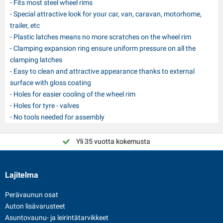
- Fits most steel wheel rims
- Special attractive look for your car, van, caravan, motorhome,
trailer, etc
- Plastic latches means no more scratches on the wheel rim
- Clamping expansion ring ensure uniform pressure on all the
clamping latches
- Easy to clean and attractive appearance thanks to external
surface with gloss coating
- Holes for easier cooling of the wheel rim
- Holes for tyre - valves
- No tools needed for assembly
Yli 35 vuotta kokemusta
Valitse PAT Europe
Lajitelma
Perävaunun osat
Auton lisävarusteet
Asuntovaunu- ja leirintätarvikkeet