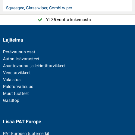
Squeegee, Glass wiper, Combi wiper
Yli 35 vuotta kokemusta
Lajitelma
Perävaunun osat
Auton lisävarusteet
Asuntovaunu- ja leirintätarvikkeet
Venetarvikkeet
Valaistus
Paloturvallisuus
Muut tuotteet
GasStop
Lisää PAT Europe
PAT Europen tuotemerkit