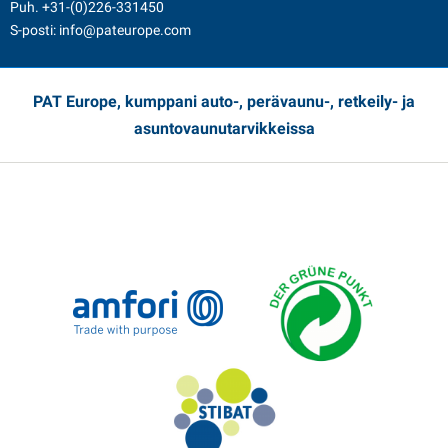
Puh.
+31-(0)226-331450
S-posti:
info@pateurope.com
PAT Europe, kumppani auto-, perävaunu-, retkeily- ja
asuntovaunutarvikkeissa