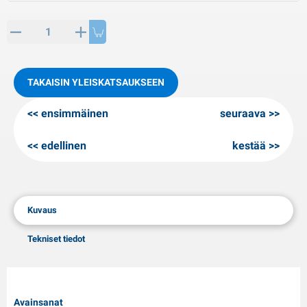
PP artikkeleita
alvituotteet
L-KO artikkeleita
umiketjut
TAKAISIN YLEISKATSAUKSEEN
ensimmäinen
seuraava
edellinen
kestää
Kuvaus
Tekniset tiedot
Avainsanat