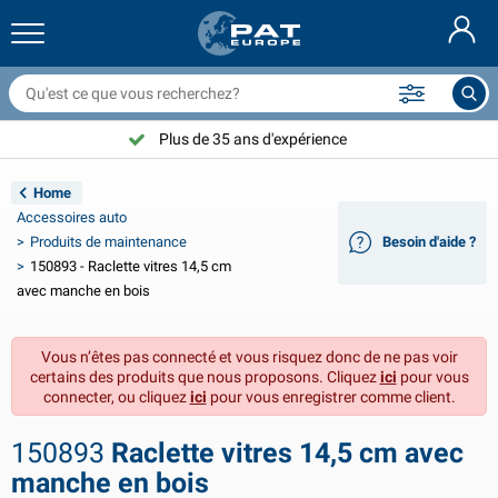
ilets couvre remorque & accessoires
ntérieur de voiture
ousses de protection
marrage
ampes
xtincteurs & couvertures anti feu
ccessoires de vélo
roduits GasStop®
Nederlands
âches
xtérieur de voiture
xtérieur de caravane & camping-car
ouillage
ccessoires moto
Plus de 35 ans d'expérience
Choisissez PAT Europe !
Deutsch
ièces électriques pour remorque
hargeurs de batterie & solaire
ntérieur de caravane & camping-car
quipement de pont
lein air
Home
English
Accessoires auto
clairage de remorque
onvertisseurs
lectricité
rochets et manilles
utils
Produits de maintenance
Besoin d'aide ?
150893 - Raclette vitres 14,5 cm
Svenska
clairage de remorque Aspöck
ccessoires 12V & 24V
ccessoires gaz
port de voile
olliers de serrage
avec manche en bois
Norsk
clairage de remorque Radex
ousses & demi-housses voiture
énage
écurité
ivers
Vous n’êtes pas connecté et vous risquez donc de ne pas voir
certains des produits que nous proposons. Cliquez
ici
pour vous
clairage de remorque LED
utillage
roduits de maintenance
éparation et entretien
VARTA®
Dansk
connecter, ou cliquez
ici
pour vous enregistrer comme client.
anneau d'éclairage de remorque
mpoules pour voitures
ccessoires techniques
ordage
laques de porte
Suomalainen
150893
Raclette vitres 14,5 cm avec
manche en bois
éflecteurs
usibles
ccessoires de tente
ousses de protection et accessoires