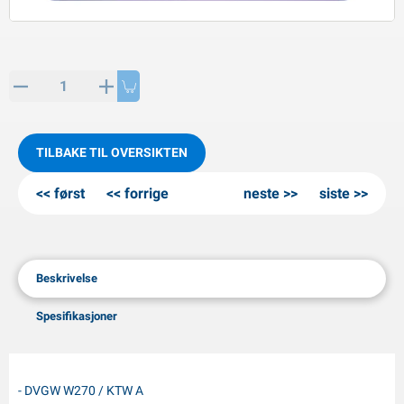
PP artikler
interprodukter
L-KO artikler
nøkjettinger
TILBAKE TIL OVERSIKTEN
først
forrige
neste
siste
Beskrivelse
Spesifikasjoner
- DVGW W270 / KTW A