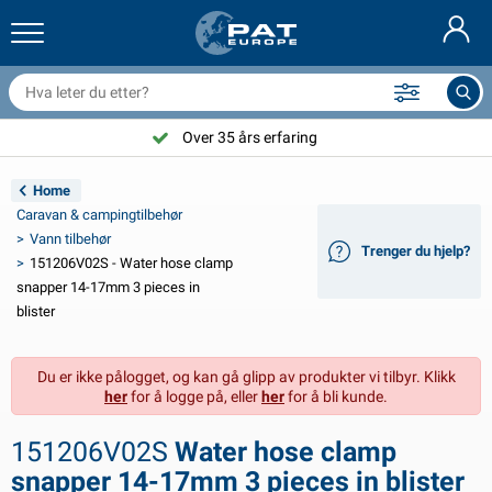
ilhengernett og utstyr
ilinteriør
vertrekk
ortøyning
ykter
rannslokkingsapparat & branntepper
ykkeltilbehør
asStop® produkter
Nederlands
resenninger
ileksteriør
ampingvogn & bobil eksteriør
nkring
C-tilbehør
Over 35 års erfaring
Deutsch
lektronikk for tilhengere
atteriladere og solcelleartikler
usvagns & husbil interiør
ekksutstyr
tendørs
Home
English
Caravan & campingtilbehør
ilhengerbelysning
mformere
trøm
roker og sjakler
erktøy
Vann tilbehør
Trenger du hjelp?
151206V02S - Water hose clamp
Français
ilhengerbelysning Aspöck
2V og 24V tilbehør
ilbehør til gass
eilsport
abelstrips
snapper 14-17mm 3 pieces in
blister
Svenska
ilhengerbelysning Radex
iltrekk og topptrekk
usstand
ikkerhet
iverse
Du er ikke pålogget, og kan gå glipp av produkter vi tilbyr. Klikk
anhangwagenverlichting LED
ilverktøy
edlikeholdsprodukter
eparasjon og vedlikehold
VARTA®
Dansk
her
for å logge på, eller
her
for å bli kunde.
ysplater for tilhengere
ilpærer
eknisk tilbehør
au
ørskilt
Suomalainen
151206V02S
Water hose clamp
eflektorer
ikringer
elt tilbehør
vertrekk og utstyr
snapper 14-17mm 3 pieces in blister