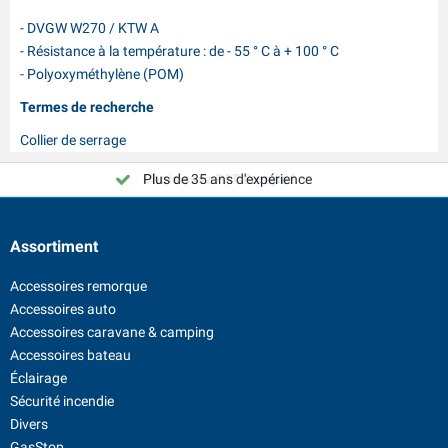
- DVGW W270 / KTW A
- Résistance à la température : de - 55 ° C à + 100 ° C
- Polyoxyméthylène (POM)
Termes de recherche
Collier de serrage
Plus de 35 ans d'expérience
Choisissez PAT Europe !
Assortiment
Accessoires remorque
Accessoires auto
Accessoires caravane & camping
Accessoires bateau
Éclairage
Sécurité incendie
Divers
GasStop