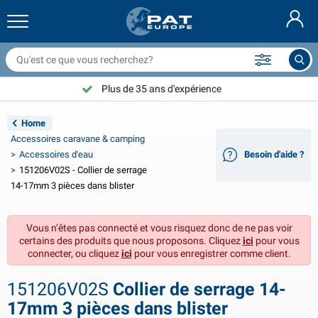
ilets couvre remorque & accessoires
ntérieur de voiture
ousses de protection
marrage
ampes
xtincteurs & couvertures anti feu
ccessoires de vélo
roduits GasStop®
Nederlands
âches
xtérieur de voiture
xtérieur de caravane & camping-car
ouillage
ccessoires moto
Plus de 35 ans d'expérience
Choisissez PAT Europe !
Deutsch
ièces électriques pour remorque
hargeurs de batterie & solaire
ntérieur de caravane & camping-car
quipement de pont
lein air
Home
English
Accessoires caravane & camping
clairage de remorque
onvertisseurs
lectricité
rochets et manilles
utils
Accessoires d'eau
Besoin d'aide ?
151206V02S - Collier de serrage
Svenska
clairage de remorque Aspöck
ccessoires 12V & 24V
ccessoires gaz
port de voile
olliers de serrage
14-17mm 3 pièces dans blister
Norsk
clairage de remorque Radex
ousses & demi-housses voiture
énage
écurité
ivers
Vous n’êtes pas connecté et vous risquez donc de ne pas voir
certains des produits que nous proposons. Cliquez
ici
pour vous
clairage de remorque LED
utillage
roduits de maintenance
éparation et entretien
VARTA®
Dansk
connecter, ou cliquez
ici
pour vous enregistrer comme client.
anneau d'éclairage de remorque
mpoules pour voitures
ccessoires techniques
ordage
laques de porte
Suomalainen
151206V02S
Collier de serrage 14-
17mm 3 pièces dans blister
éflecteurs
usibles
ccessoires de tente
ousses de protection et accessoires