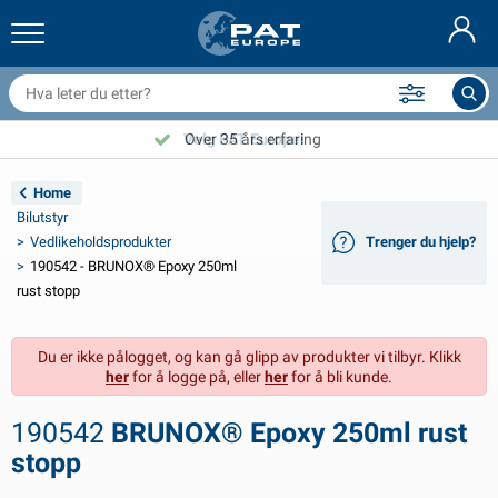
ilhengernett og utstyr
ilinteriør
vertrekk
ortøyning
ykter
rannslokkingsapparat & branntepper
ykkeltilbehør
asStop® produkter
Nederlands
resenninger
ileksteriør
ampingvogn & bobil eksteriør
nkring
C-tilbehør
Velg PAT Europe!
Over 35 års erfaring
Deutsch
lektronikk for tilhengere
atteriladere og solcelleartikler
usvagns & husbil interiør
ekksutstyr
tendørs
Home
English
Bilutstyr
ilhengerbelysning
mformere
trøm
roker og sjakler
erktøy
Vedlikeholdsprodukter
Trenger du hjelp?
190542 - BRUNOX® Epoxy 250ml
Français
ilhengerbelysning Aspöck
2V og 24V tilbehør
ilbehør til gass
eilsport
abelstrips
rust stopp
Svenska
ilhengerbelysning Radex
iltrekk og topptrekk
usstand
ikkerhet
iverse
Du er ikke pålogget, og kan gå glipp av produkter vi tilbyr. Klikk
her
for å logge på, eller
her
for å bli kunde.
anhangwagenverlichting LED
ilverktøy
edlikeholdsprodukter
eparasjon og vedlikehold
VARTA®
Dansk
190542
BRUNOX® Epoxy 250ml rust
ysplater for tilhengere
ilpærer
eknisk tilbehør
au
ørskilt
Suomalainen
stopp
eflektorer
ikringer
elt tilbehør
vertrekk og utstyr