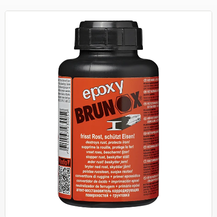
Español
kvettlapper
ød- & sikkerhetsartikler
ransport
iverse båtutstyr
Italiano
åser og hengsler
ensinkanner
ortelte & markise
ilbehør til båthenger
Polski
tøttehjul og utstyr
edlikeholdsprodukter
ann tilbehør
oblinger og utstyr
jemikalier
hale artikler
etter til tilhengerfeste
ransport
eich artikler
remsedeler og tilbehør
pennbånd
ENSO4S artikler
jul og tilbehør
aljer og vinsjer
omet artikler
åser og verktøykasser
julkapsler
amper
julklemmer
ilbehør til båthenger
LPG