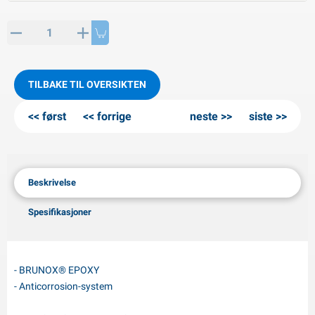
PP artikler
interprodukter
L-KO artikler
nøkjettinger
TILBAKE TIL OVERSIKTEN
først
forrige
neste
siste
Beskrivelse
Spesifikasjoner
- BRUNOX® EPOXY
- Anticorrosion-system