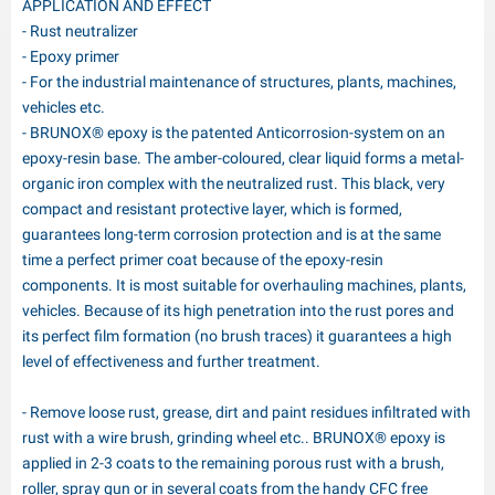
APPLICATION AND EFFECT
- Rust neutralizer
- Epoxy primer
- For the industrial maintenance of structures, plants, machines,
vehicles etc.
- BRUNOX® epoxy is the patented Anticorrosion-system on an
epoxy-resin base. The amber-coloured, clear liquid forms a metal-
organic iron complex with the neutralized rust. This black, very
compact and resistant protective layer, which is formed,
guarantees long-term corrosion protection and is at the same
time a perfect primer coat because of the epoxy-resin
components. It is most suitable for overhauling machines, plants,
vehicles. Because of its high penetration into the rust pores and
its perfect film formation (no brush traces) it guarantees a high
level of effectiveness and further treatment.
- Remove loose rust, grease, dirt and paint residues infiltrated with
rust with a wire brush, grinding wheel etc.. BRUNOX® epoxy is
applied in 2-3 coats to the remaining porous rust with a brush,
roller, spray gun or in several coats from the handy CFC free