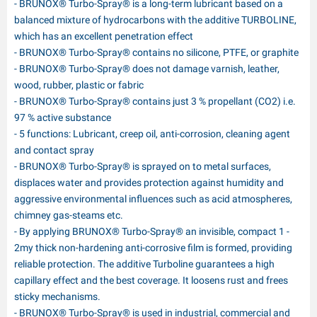
- BRUNOX® Turbo-Spray® is a long-term lubricant based on a
balanced mixture of hydrocarbons with the additive TURBOLINE,
which has an excellent penetration effect
- BRUNOX® Turbo-Spray® contains no silicone, PTFE, or graphite
- BRUNOX® Turbo-Spray® does not damage varnish, leather,
wood, rubber, plastic or fabric
- BRUNOX® Turbo-Spray® contains just 3 % propellant (CO2) i.e.
97 % active substance
- 5 functions: Lubricant, creep oil, anti-corrosion, cleaning agent
and contact spray
- BRUNOX® Turbo-Spray® is sprayed on to metal surfaces,
displaces water and provides protection against humidity and
aggressive environmental influences such as acid atmospheres,
chimney gas-steams etc.
- By applying BRUNOX® Turbo-Spray® an invisible, compact 1 -
2my thick non-hardening anti-corrosive film is formed, providing
reliable protection. The additive Turboline guarantees a high
capillary effect and the best coverage. It loosens rust and frees
sticky mechanisms.
- BRUNOX® Turbo-Spray® is used in industrial, commercial and