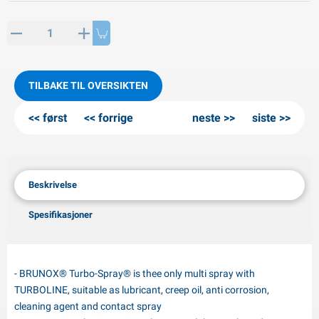
PP artikler
interprodukter
L-KO artikler
nøkjettinger
TILBAKE TIL OVERSIKTEN
først
forrige
neste
siste
Beskrivelse
Spesifikasjoner
- BRUNOX® Turbo-Spray® is thee only multi spray with
TURBOLINE, suitable as lubricant, creep oil, anti corrosion,
cleaning agent and contact spray