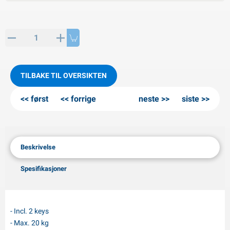
PP artikler
interprodukter
L-KO artikler
nøkjettinger
TILBAKE TIL OVERSIKTEN
først
forrige
neste
siste
Beskrivelse
Spesifikasjoner
- Incl. 2 keys
- Max. 20 kg