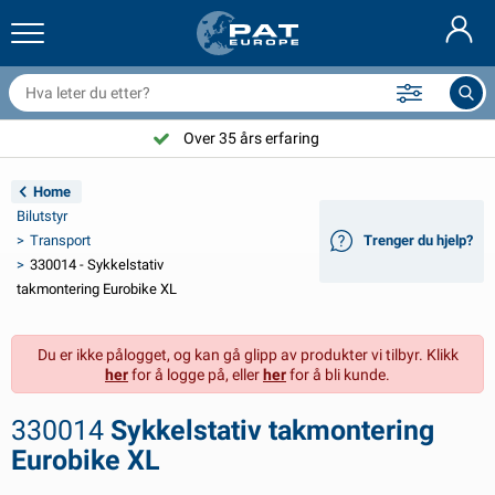
ilhengernett og utstyr
ilinteriør
vertrekk
ortøyning
ykter
rannslokkingsapparat & branntepper
ykkeltilbehør
asStop® produkter
Nederlands
resenninger
ileksteriør
ampingvogn & bobil eksteriør
nkring
C-tilbehør
Over 35 års erfaring
Deutsch
lektronikk for tilhengere
atteriladere og solcelleartikler
usvagns & husbil interiør
ekksutstyr
tendørs
Home
English
Bilutstyr
ilhengerbelysning
mformere
trøm
roker og sjakler
erktøy
Transport
Trenger du hjelp?
330014 - Sykkelstativ
Français
ilhengerbelysning Aspöck
2V og 24V tilbehør
ilbehør til gass
eilsport
abelstrips
takmontering Eurobike XL
Svenska
ilhengerbelysning Radex
iltrekk og topptrekk
usstand
ikkerhet
iverse
Du er ikke pålogget, og kan gå glipp av produkter vi tilbyr. Klikk
her
for å logge på, eller
her
for å bli kunde.
anhangwagenverlichting LED
ilverktøy
edlikeholdsprodukter
eparasjon og vedlikehold
VARTA®
Dansk
330014
Sykkelstativ takmontering
ysplater for tilhengere
ilpærer
eknisk tilbehør
au
ørskilt
Suomalainen
Eurobike XL
eflektorer
ikringer
elt tilbehør
vertrekk og utstyr