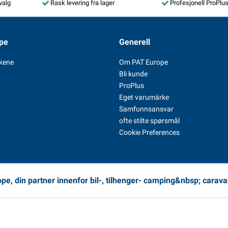
valg
Rask levering fra lager
Profesjonell ProPlu
pe
Generell
kene
Om PAT Europe
Bli kunde
ProPlus
Eget varumärke
Samfunnsansvar
ofte stilte spørsmål
Cookie Preferences
pe, din partner innenfor bil-, tilhenger- camping&nbsp; carava