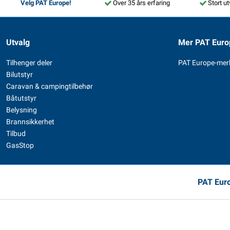
Velg PAT Europe!
Over 35 års erfaring
Stort ut
Utvalg
Mer PAT Euro
Tilhenger deler
PAT Europe-mer
Bilutstyr
Caravan & campingtilbehør
Båtutstyr
Belysning
Brannsikkerhet
Tilbud
GasStop
PAT Euro