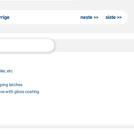
rrige
neste
siste
ler, etc
mping latches
ace with gloss coating