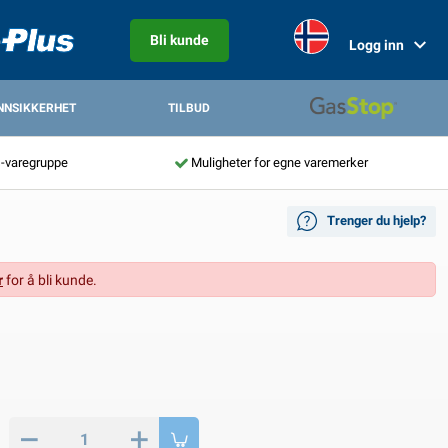
Bli kunde
Logg inn
NNSIKKERHET
TILBUD
s-varegruppe
Muligheter for egne varemerker
Trenger du hjelp?
r
for å bli kunde.