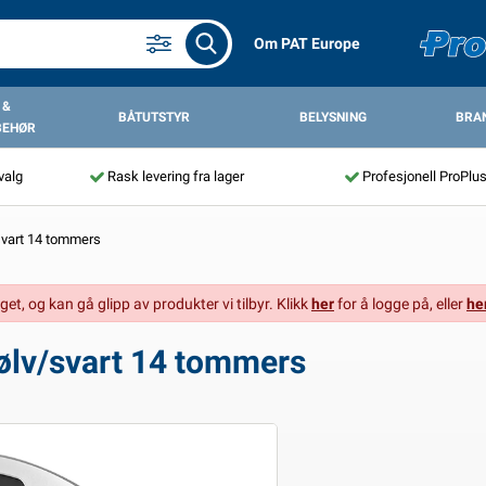
Om PAT Europe
 &
BÅTUTSTYR
BELYSNING
BRA
BEHØR
valg
Rask levering fra lager
Profesjonell ProPlu
/svart 14 tommers
get, og kan gå glipp av produkter vi tilbyr. Klikk
her
for å logge på, eller
he
sølv/svart 14 tommers