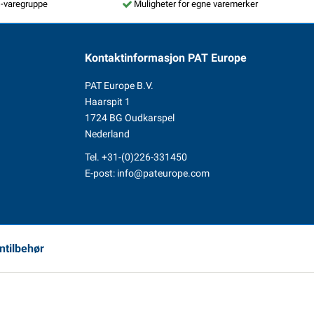
s-varegruppe
Muligheter for egne varemerker
Kontaktinformasjon
PAT Europe
PAT Europe B.V.
Haarspit 1
1724 BG Oudkarspel
Nederland
Tel.
+31-(0)226-331450
E-post:
info@pateurope.com
ntilbehør