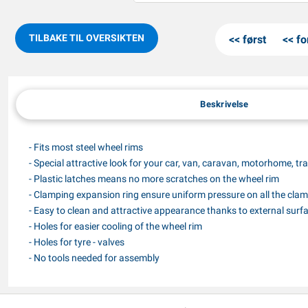
TILBAKE TIL OVERSIKTEN
først
fo
Beskrivelse
- Fits most steel wheel rims
- Special attractive look for your car, van, caravan, motorhome, trai
- Plastic latches means no more scratches on the wheel rim
- Clamping expansion ring ensure uniform pressure on all the cla
- Easy to clean and attractive appearance thanks to external surf
- Holes for easier cooling of the wheel rim
- Holes for tyre - valves
- No tools needed for assembly