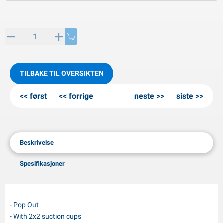
PP artikler
interprodukter
L-KO artikler
nøkjettinger
TILBAKE TIL OVERSIKTEN
først
forrige
neste
siste
Beskrivelse
Spesifikasjoner
- Pop Out
- With 2x2 suction cups