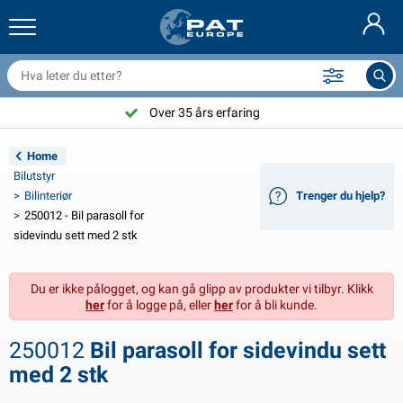
ilhengernett og utstyr
ilinteriør
vertrekk
ortøyning
ykter
rannslokkingsapparat & branntepper
ykkeltilbehør
asStop® produkter
Nederlands
resenninger
ileksteriør
ampingvogn & bobil eksteriør
nkring
C-tilbehør
Over 35 års erfaring
Deutsch
lektronikk for tilhengere
atteriladere og solcelleartikler
usvagns & husbil interiør
ekksutstyr
tendørs
Home
English
Bilutstyr
ilhengerbelysning
mformere
trøm
roker og sjakler
erktøy
Bilinteriør
Trenger du hjelp?
250012 - Bil parasoll for
Français
ilhengerbelysning Aspöck
2V og 24V tilbehør
ilbehør til gass
eilsport
abelstrips
sidevindu sett med 2 stk
Svenska
ilhengerbelysning Radex
iltrekk og topptrekk
usstand
ikkerhet
iverse
Du er ikke pålogget, og kan gå glipp av produkter vi tilbyr. Klikk
her
for å logge på, eller
her
for å bli kunde.
anhangwagenverlichting LED
ilverktøy
edlikeholdsprodukter
eparasjon og vedlikehold
VARTA®
Dansk
250012
Bil parasoll for sidevindu sett
ysplater for tilhengere
ilpærer
eknisk tilbehør
au
ørskilt
Suomalainen
med 2 stk
eflektorer
ikringer
elt tilbehør
vertrekk og utstyr