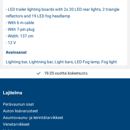
- LED trailer lighting boards with 2x 20 LED rear lights, 2 triangle
reflectors and 19 LED fog headlamp
- With 6 m cable
- With 7-pin plug
- Width: 137 cm
- 12 V
Avainsanat
Lighting bar, Lightning bar, Light bars, LED Fog lamp, Fog light
Yli 35 vuotta kokemusta
Valitse PAT Europe
Lajitelma
Perävaunun osat
Auton lisävarusteet
Asuntovaunu- ja leirintätarvikkeet
Venetarvikkeet