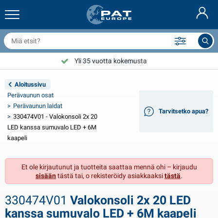
erävaunun verkot & lisävarusteet
uton sisustus
uojat
iinnitys
amput
olkupyörän lisävarusteet
asStop® tuotteita
Palonsammutuslaitteet & palopeite
Nederlands
uojapeitteet
uton ulkopuoli
suntovaunun & ausuntoauton ulkopuoli
nkkurointi
oottoripyörän lisävarusteet
Yli 35 vuotta kokemusta
Valitse PAT Europe
Deutsch
erävaunun sähkölaitteet
kkulaturit & uusiutuvat energialähteet
suntovaunun & ausuntoauton sisäinen
ansilaitteet
lkoilma
Aloitussivu
English
Perävaunun osat
eravaunun valot
nvertterit
ähkö
oukut ja sakkelit
yökalut
Perävaunun laidat
Tarvitsetko apua?
330474V01 - Valokonsoli 2x 20
Français
eravaunun valot Aspöck
2V & 24V lisävarusteet
isätarvikkeet kaasu
urjehdus urheilu
ippusiteet
LED kanssa sumuvalo LED + 6M
kaapeli
Svenska
eravaunun valot Radex
uton suojapeitteet
otitalous
urvallisuus
ekalaista
Et ole kirjautunut ja tuotteita saattaa mennä ohi – kirjaudu
erävaunun LED-valot
uton työkalut
uoltotuotteet
orjaus ja huolto
VARTA®
Norsk
sisään
tästä tai, o rekisteröidy asiakkaaksi
tästä
.
erävaunun laidat
uton polttimot
ekniset lisävarusteet
öydet
vikyltti
Dansk
330474V01
Valokonsoli 2x 20 LED
eijastimet
ulakkeet
elttavarusteet
uojapeitteet
kanssa sumuvalo LED + 6M kaapeli