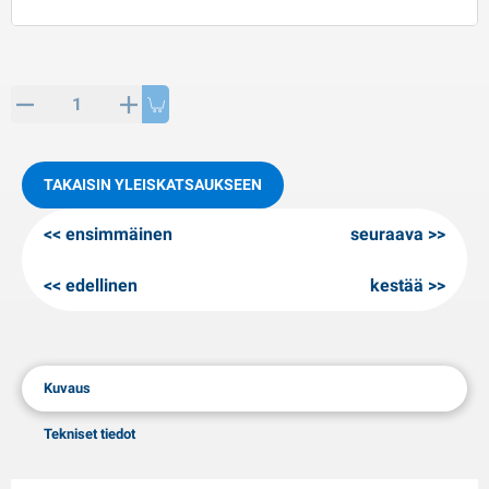
PP artikkeleita
alvituotteet
L-KO artikkeleita
umiketjut
TAKAISIN YLEISKATSAUKSEEN
ensimmäinen
seuraava
edellinen
kestää
Kuvaus
Tekniset tiedot