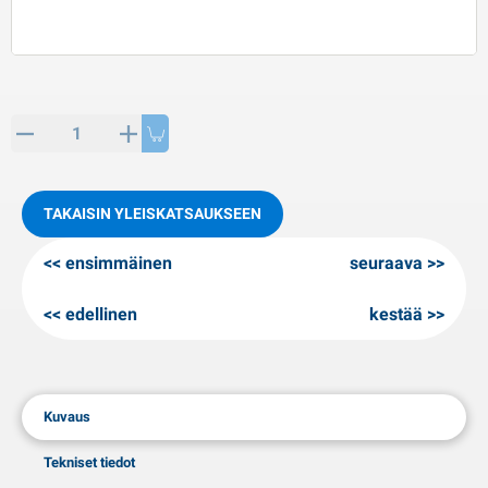
PP artikkeleita
alvituotteet
L-KO artikkeleita
umiketjut
TAKAISIN YLEISKATSAUKSEEN
ensimmäinen
seuraava
edellinen
kestää
Kuvaus
Tekniset tiedot