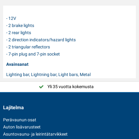
- 12V
- 2 brake lights
- 2 rear lights
- 2 direction indicators/hazard lights
- 2 triangular reflectors
- 7-pin plug and 7-pin socket
Avainsanat
Lighting bar, Lightning bar, Light bars, Metal
Yli 35 vuotta kokemusta
Lajitelma
Perävaunun osat
Auton lisävarusteet
Asuntovaunu- ja leirintätarvikkeet