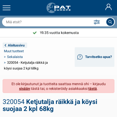
erävaunun verkot & lisävarusteet
uton sisustus
uojat
iinnitys
amput
olkupyörän lisävarusteet
asStop® tuotteita
Palonsammutuslaitteet & palopeite
Nederlands
uojapeitteet
uton ulkopuoli
suntovaunun & ausuntoauton ulkopuoli
nkkurointi
oottoripyörän lisävarusteet
Yli 35 vuotta kokemusta
Valitse PAT Europe
Deutsch
erävaunun sähkölaitteet
kkulaturit & uusiutuvat energialähteet
suntovaunun & ausuntoauton sisäinen
ansilaitteet
lkoilma
Aloitussivu
English
Muut tuotteet
eravaunun valot
nvertterit
ähkö
oukut ja sakkelit
yökalut
Sekalaista
Tarvitsetko apua?
320054 - Ketjutalja räikkä ja
Français
eravaunun valot Aspöck
2V & 24V lisävarusteet
isätarvikkeet kaasu
urjehdus urheilu
ippusiteet
köysi suojaa 2 kpl 68kg
Svenska
eravaunun valot Radex
uton suojapeitteet
otitalous
urvallisuus
ekalaista
Et ole kirjautunut ja tuotteita saattaa mennä ohi – kirjaudu
sisään
tästä tai, o rekisteröidy asiakkaaksi
tästä
.
erävaunun LED-valot
uton työkalut
uoltotuotteet
orjaus ja huolto
VARTA®
Norsk
320054
Ketjutalja räikkä ja köysi
erävaunun laidat
uton polttimot
ekniset lisävarusteet
öydet
vikyltti
Dansk
suojaa 2 kpl 68kg
eijastimet
ulakkeet
elttavarusteet
uojapeitteet