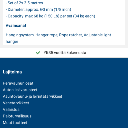
- Set of 2x 2.5 metres
- Diameter: approx. Ø3 mm (1/8 inch)
- Capacity: max 68 kg (150 Lb) per set (34 kg each)
Avainsanat
Hangingsystem, Hanger rope, Rope ratchet, Adjustable light
hanger
Yli 35 vuotta kokemusta
Valitse PAT Europe
Lajitelma
Perävaunun osat
Auton lisävarusteet
Asuntovaunu- ja leirintätarvikkeet
Venetarvikkeet
Valaistus
Paloturvallisuus
Muut tuotteet