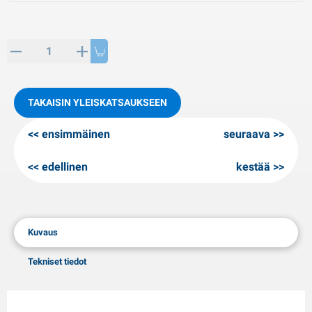
PP artikkeleita
alvituotteet
L-KO artikkeleita
umiketjut
TAKAISIN YLEISKATSAUKSEEN
ensimmäinen
seuraava
edellinen
kestää
Kuvaus
Tekniset tiedot