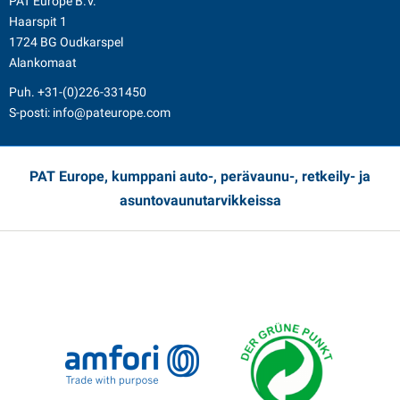
PAT Europe B.V.
Haarspit 1
1724 BG Oudkarspel
Alankomaat
Puh.
+31-(0)226-331450
S-posti:
info@pateurope.com
PAT Europe, kumppani auto-, perävaunu-, retkeily- ja
asuntovaunutarvikkeissa