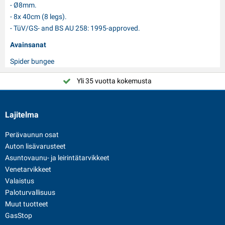
- Ø8mm.
- 8x 40cm (8 legs).
- TüV/GS- and BS AU 258: 1995-approved.
Avainsanat
Spider bungee
Yli 35 vuotta kokemusta
Lajitelma
Perävaunun osat
Auton lisävarusteet
Asuntovaunu- ja leirintätarvikkeet
Venetarvikkeet
Valaistus
Paloturvallisuus
Muut tuotteet
GasStop