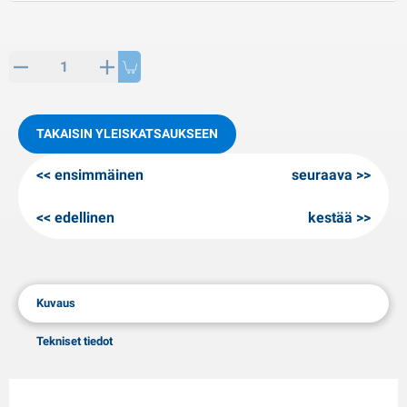
PP artikkeleita
alvituotteet
L-KO artikkeleita
umiketjut
TAKAISIN YLEISKATSAUKSEEN
ensimmäinen
seuraava
edellinen
kestää
Kuvaus
Tekniset tiedot