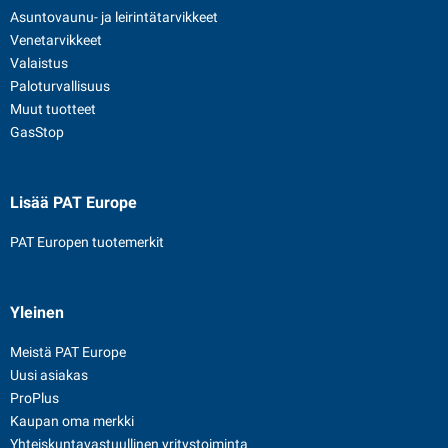
Asuntovaunu- ja leirintätarvikkeet
Venetarvikkeet
Valaistus
Paloturvallisuus
Muut tuotteet
GasStop
Lisää PAT Europe
PAT Europen tuotemerkit
Yleinen
Meistä PAT Europe
Uusi asiakas
ProPlus
Kaupan oma merkki
Yhteiskuntavastuullinen yritystoiminta