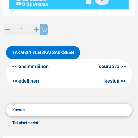
PP artikkeleita
alvituotteet
L-KO artikkeleita
umiketjut
TAKAISIN YLEISKATSAUKSEEN
ensimmäinen
seuraava
edellinen
kestää
Kuvaus
Tekniset tiedot