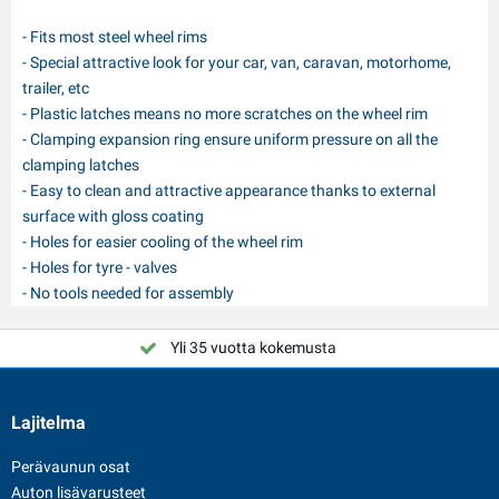
- Fits most steel wheel rims
- Special attractive look for your car, van, caravan, motorhome,
trailer, etc
- Plastic latches means no more scratches on the wheel rim
- Clamping expansion ring ensure uniform pressure on all the
clamping latches
- Easy to clean and attractive appearance thanks to external
surface with gloss coating
- Holes for easier cooling of the wheel rim
- Holes for tyre - valves
- No tools needed for assembly
Yli 35 vuotta kokemusta
Valitse PAT Europe
Lajitelma
Perävaunun osat
Auton lisävarusteet