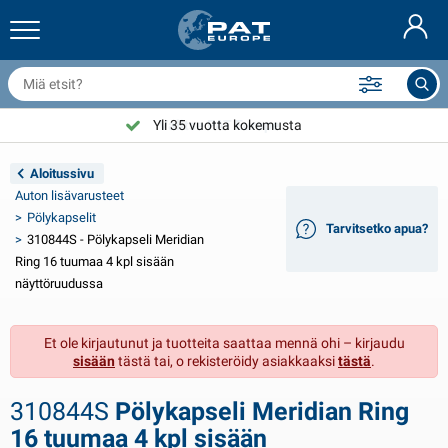
erävaunun verkot & lisävarusteet
uton sisustus
uojat
iinnitys
amput
olkupyörän lisävarusteet
asStop® tuotteita
Palonsammutuslaitteet & palopeite
Nederlands
uojapeitteet
uton ulkopuoli
suntovaunun & ausuntoauton ulkopuoli
nkkurointi
oottoripyörän lisävarusteet
Yli 35 vuotta kokemusta
Valitse PAT Europe
Deutsch
erävaunun sähkölaitteet
kkulaturit & uusiutuvat energialähteet
suntovaunun & ausuntoauton sisäinen
ansilaitteet
lkoilma
Aloitussivu
English
Auton lisävarusteet
eravaunun valot
nvertterit
ähkö
oukut ja sakkelit
yökalut
Pölykapselit
Tarvitsetko apua?
310844S - Pölykapseli Meridian
Français
eravaunun valot Aspöck
2V & 24V lisävarusteet
isätarvikkeet kaasu
urjehdus urheilu
ippusiteet
Ring 16 tuumaa 4 kpl sisään
näyttöruudussa
Svenska
eravaunun valot Radex
uton suojapeitteet
otitalous
urvallisuus
ekalaista
Et ole kirjautunut ja tuotteita saattaa mennä ohi – kirjaudu
erävaunun LED-valot
uton työkalut
uoltotuotteet
orjaus ja huolto
VARTA®
Norsk
sisään
tästä tai, o rekisteröidy asiakkaaksi
tästä
.
erävaunun laidat
uton polttimot
ekniset lisävarusteet
öydet
vikyltti
Dansk
310844S
Pölykapseli Meridian Ring
eijastimet
ulakkeet
elttavarusteet
uojapeitteet
16 tuumaa 4 kpl sisään