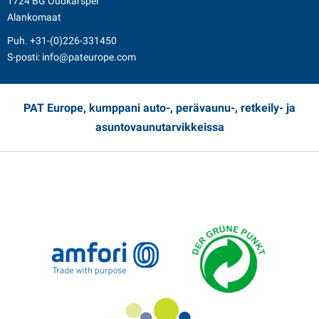
1724 BG Oudkarspel
Alankomaat
Puh.
+31-(0)226-331450
S-posti:
info@pateurope.com
PAT Europe, kumppani auto-, perävaunu-, retkeily- ja
asuntovaunutarvikkeissa