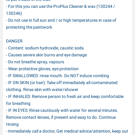
- For this you can use the ProPlus Cleaner & wax (130244 /
130246)
- Do not use in full sun and / or high temperatures in case of
protecting the paintwork
DANGER
- Content: sodium hydroxide, caustic soda
- Causes severe skin burns and eye damage
- Do not breathe spray, vapours
- Wear protective gloves, eye protection
- IF SWALLOWED: rinse mouth. Do NOT induce vomiting
- IF ON SKIN (or hair): Take off immediately all contaminated
clothing. Rinse skin with water/shower
- IF INHALED: Remove person to fresh air and keep comfortable
for breathing
- IF IN EYES: Rinse cautiously with water for several minutes.
Remove contact lenses, if present and easy to do. Continue
rinsing
- Immediately call a doctor, Get medical advice/attention, keep out