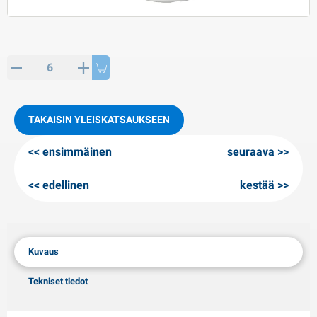
PP artikkeleita
alvituotteet
L-KO artikkeleita
umiketjut
TAKAISIN YLEISKATSAUKSEEN
ensimmäinen
seuraava
edellinen
kestää
Kuvaus
Tekniset tiedot