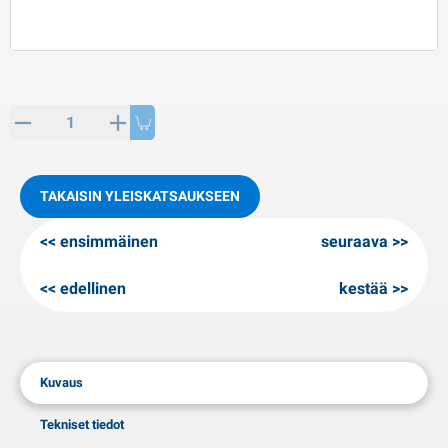
PP artikkeleita
alvituotteet
L-KO artikkeleita
umiketjut
TAKAISIN YLEISKATSAUKSEEN
ensimmäinen
seuraava
edellinen
kestää
Kuvaus
Tekniset tiedot