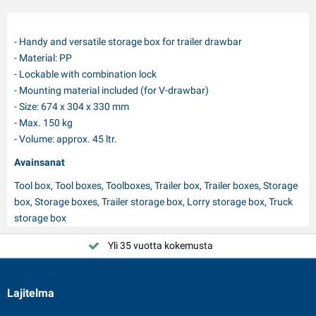
- Handy and versatile storage box for trailer drawbar
- Material: PP
- Lockable with combination lock
- Mounting material included (for V-drawbar)
- Size: 674 x 304 x 330 mm
- Max. 150 kg
- Volume: approx. 45 ltr.
Avainsanat
Tool box, Tool boxes, Toolboxes, Trailer box, Trailer boxes, Storage
box, Storage boxes, Trailer storage box, Lorry storage box, Truck
storage box
Yli 35 vuotta kokemusta
Valitse PAT Europe
Lajitelma