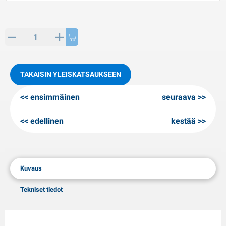
PP artikkeleita
alvituotteet
L-KO artikkeleita
umiketjut
TAKAISIN YLEISKATSAUKSEEN
ensimmäinen
seuraava
edellinen
kestää
Kuvaus
Tekniset tiedot