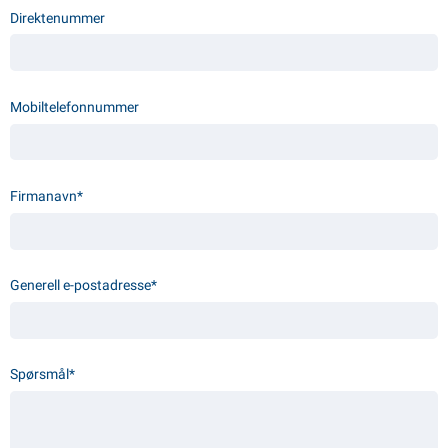
Direktenummer
PP artikler
interprodukter
L-KO artikler
nøkjettinger
Mobiltelefonnummer
Firmanavn*
Generell e-postadresse*
Spørsmål*