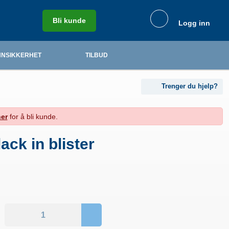
Bli kunde
Logg inn
NSIKKERHET
TILBUD
Trenger du hjelp?
er
for å bli kunde.
ck in blister