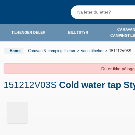
CARAVAN
TILHENGER DELER
BILUTSTYR
CAMPINGTIL
Home
Caravan & campingtilbehør
Vann tilbehør
151212V03S - 
Du er ikke pålogge
151212V03S
Cold water tap St