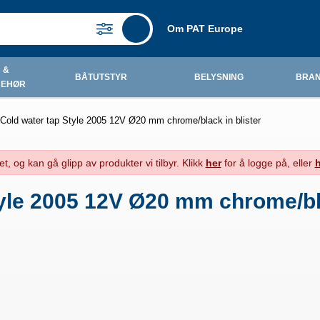
Om PAT Europe
 &
BÅTUTSTYR
BELYSNING
BRAN
BEHØR
Cold water tap Style 2005 12V Ø20 mm chrome/black in blister
t, og kan gå glipp av produkter vi tilbyr. Klikk
her
for å logge på, eller
h
yle 2005 12V Ø20 mm chrome/bla