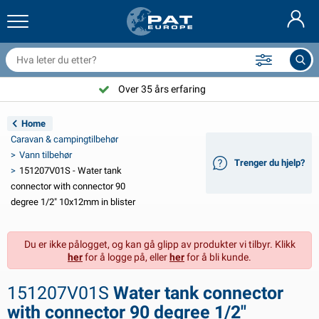
ilhengernett og utstyr
ilinteriør
vertrekk
ortøyning
ykter
rannslokkingsapparat & branntepper
ykkeltilbehør
asStop® produkter
Nederlands
resenninger
ileksteriør
ampingvogn & bobil eksteriør
nkring
C-tilbehør
Over 35 års erfaring
Deutsch
lektronikk for tilhengere
atteriladere og solcelleartikler
usvagns & husbil interiør
ekksutstyr
tendørs
Home
English
Caravan & campingtilbehør
ilhengerbelysning
mformere
trøm
roker og sjakler
erktøy
Vann tilbehør
Trenger du hjelp?
151207V01S - Water tank
Français
ilhengerbelysning Aspöck
2V og 24V tilbehør
ilbehør til gass
eilsport
abelstrips
connector with connector 90
degree 1/2" 10x12mm in blister
Svenska
ilhengerbelysning Radex
iltrekk og topptrekk
usstand
ikkerhet
iverse
Du er ikke pålogget, og kan gå glipp av produkter vi tilbyr. Klikk
anhangwagenverlichting LED
ilverktøy
edlikeholdsprodukter
eparasjon og vedlikehold
VARTA®
Dansk
her
for å logge på, eller
her
for å bli kunde.
ysplater for tilhengere
ilpærer
eknisk tilbehør
au
ørskilt
Suomalainen
151207V01S
Water tank connector
eflektorer
ikringer
elt tilbehør
vertrekk og utstyr
with connector 90 degree 1/2"