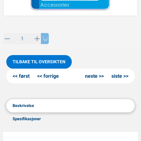
PP artikler
interprodukter
L-KO artikler
nøkjettinger
TILBAKE TIL OVERSIKTEN
først
forrige
neste
siste
Beskrivelse
Spesifikasjoner