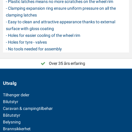
- Plastic latches means no more scratches on the wheel rim
- Clamping expansion ring ensure uniform pressure on all the
clamping latches
- Easy to clean and attractive appearance thanks to external
surface with gloss coating
- Holes for easier cooling of the wheel rim
- Holes for tyre - valves
- No tools needed for assembly
Velg PAT Europe!
Over 35 års erfaring
Utvalg
Tilhenger deler
Bilutstyr
Caravan & campingtilbehør
Båtutstyr
Belysning
Brannsikkerhet