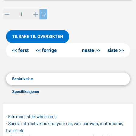
PP artikler
interprodukter
L-KO artikler
nøkjettinger
TILBAKE TIL OVERSIKTEN
først
forrige
neste
siste
Beskrivelse
Spesifikasjoner
- Fits most steel wheel rims
- Special attractive look for your car, van, caravan, motorhome,
trailer, etc