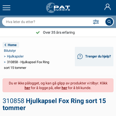
ilhengernett og utstyr
ilinteriør
vertrekk
ortøyning
ykter
rannslokkingsapparat & branntepper
ykkeltilbehør
asStop® produkter
Nederlands
resenninger
ileksteriør
ampingvogn & bobil eksteriør
nkring
C-tilbehør
Velg PAT Europe!
Over 35 års erfaring
Deutsch
lektronikk for tilhengere
atteriladere og solcelleartikler
usvagns & husbil interiør
ekksutstyr
tendørs
Home
English
Bilutstyr
ilhengerbelysning
mformere
trøm
roker og sjakler
erktøy
Hjulkapsler
Trenger du hjelp?
310858 - Hjulkapsel Fox Ring
Français
ilhengerbelysning Aspöck
2V og 24V tilbehør
ilbehør til gass
eilsport
abelstrips
sort 15 tommer
Svenska
ilhengerbelysning Radex
iltrekk og topptrekk
usstand
ikkerhet
iverse
Du er ikke pålogget, og kan gå glipp av produkter vi tilbyr. Klikk
her
for å logge på, eller
her
for å bli kunde.
anhangwagenverlichting LED
ilverktøy
edlikeholdsprodukter
eparasjon og vedlikehold
VARTA®
Dansk
310858
Hjulkapsel Fox Ring sort 15
ysplater for tilhengere
ilpærer
eknisk tilbehør
au
ørskilt
Suomalainen
tommer
eflektorer
ikringer
elt tilbehør
vertrekk og utstyr