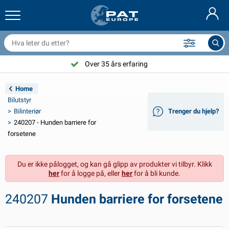
ilhengernett og utstyr
ilinteriør
vertrekk
ortøyning
ykter
rannslokkingsapparat & branntepper
ykkeltilbehør
asStop® produkter
Nederlands
resenninger
ileksteriør
ampingvogn & bobil eksteriør
nkring
C-tilbehør
Over 35 års erfaring
Deutsch
lektronikk for tilhengere
atteriladere og solcelleartikler
usvagns & husbil interiør
ekksutstyr
tendørs
Home
English
Bilutstyr
ilhengerbelysning
mformere
trøm
roker og sjakler
erktøy
Bilinteriør
Trenger du hjelp?
240207 - Hunden barriere for
Français
ilhengerbelysning Aspöck
2V og 24V tilbehør
ilbehør til gass
eilsport
abelstrips
forsetene
Svenska
ilhengerbelysning Radex
iltrekk og topptrekk
usstand
ikkerhet
iverse
Du er ikke pålogget, og kan gå glipp av produkter vi tilbyr. Klikk
her
for å logge på, eller
her
for å bli kunde.
anhangwagenverlichting LED
ilverktøy
edlikeholdsprodukter
eparasjon og vedlikehold
VARTA®
Dansk
240207
Hunden barriere for forsetene
ysplater for tilhengere
ilpærer
eknisk tilbehør
au
ørskilt
Suomalainen
eflektorer
ikringer
elt tilbehør
vertrekk og utstyr