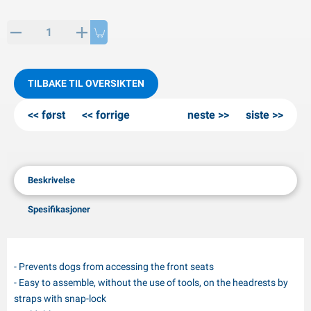
PP artikler
interprodukter
L-KO artikler
nøkjettinger
TILBAKE TIL OVERSIKTEN
først
forrige
neste
siste
Beskrivelse
Spesifikasjoner
- Prevents dogs from accessing the front seats
- Easy to assemble, without the use of tools, on the headrests by
straps with snap-lock