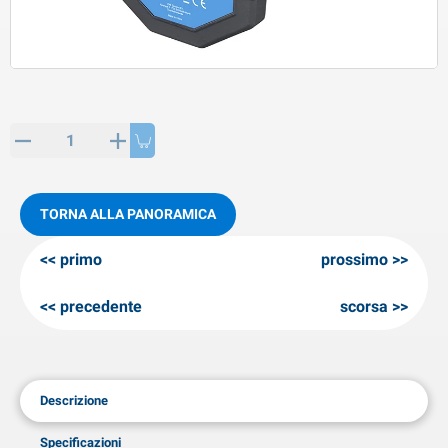
rticoli di SPP
rodotti invernali
rticoli di AL-KO
neeuwkettingen
TORNA ALLA PANORAMICA
primo
prossimo
precedente
scorsa
Descrizione
Specificazioni