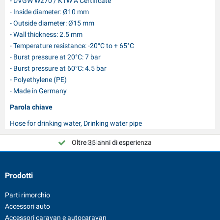
- DVGW W270 / KTW A Certificate
- Inside diameter: Ø10 mm
- Outside diameter: Ø15 mm
- Wall thickness: 2.5 mm
- Temperature resistance: -20°C to + 65°C
- Burst pressure at 20°C: 7 bar
- Burst pressure at 60°C: 4.5 bar
- Polyethylene (PE)
- Made in Germany
Parola chiave
Hose for drinking water, Drinking water pipe
Oltre 35 anni di esperienza
Scegli PAT Europe!
Prodotti
Parti rimorchio
Accessori auto
Accessori caravan e autocaravan