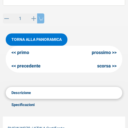
rticoli di SPP
rodotti invernali
rticoli di AL-KO
neeuwkettingen
TORNA ALLA PANORAMICA
primo
prossimo
precedente
scorsa
Descrizione
Specificazioni