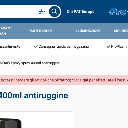
Chi PAT Europe
RAVAN E
PARTI BARCHE
ILLUMINAZIONE
SICUREZ
VAN
assortimento
Consegna rapida da magazzino
ProPlus li
NOX® Epoxy spray 400ml antiruggine
 potresti perdere gli articoli che offriamo; clicca
qui
per effettuare il login,
00ml antiruggine