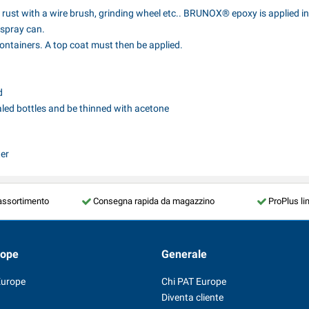
th rust with a wire brush, grinding wheel etc.. BRUNOX® epoxy is applied in
spray can.
ontainers. A top coat must then be applied.
d
aled bottles and be thinned with acetone
ter
assortimento
Consegna rapida da magazzino
ProPlus li
rope
Generale
Europe
Chi PAT Europe
Diventa cliente