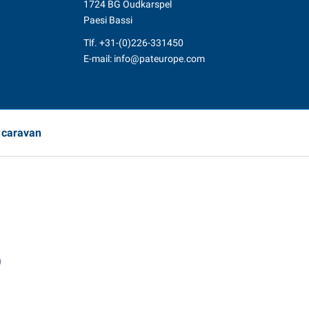
1724 BG Oudkarspel
Paesi Bassi
Tlf.
+31-(0)226-331450
E-mail:
info@pateurope.com
e caravan