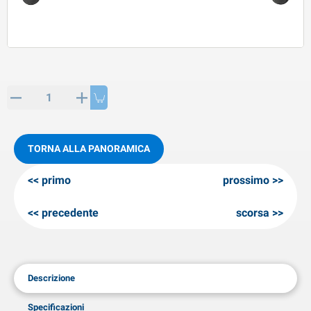
rticoli di SPP
rodotti invernali
rticoli di AL-KO
neeuwkettingen
TORNA ALLA PANORAMICA
primo
prossimo
precedente
scorsa
Descrizione
Specificazioni