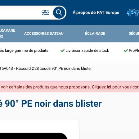
Á propos de PAT Europe
ARAVANE
ACCESSOIRES BATEAU
ÉCLAIRAGE
SÉCU
NG
ès large gamme de produits
Livraison rapide de stock
ProPl
5V04S - Raccord Ø28 coudé 90° PE noir dans blister
 voir certains des produits que nous proposons. Cliquez
ici
pour vous con
90° PE noir dans blister