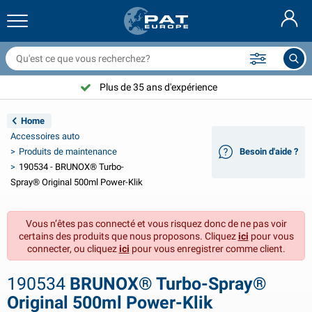
ilets couvre remorque & accessoires
ntérieur de voiture
ousses de protection
marrage
ampes
xtincteurs & couvertures anti feu
ccessoires de vélo
roduits GasStop®
Nederlands
âches
xtérieur de voiture
xtérieur de caravane & camping-car
ouillage
ccessoires moto
Plus de 35 ans d'expérience
Deutsch
ièces électriques pour remorque
hargeurs de batterie & solaire
ntérieur de caravane & camping-car
quipement de pont
lein air
Home
English
Accessoires auto
clairage de remorque
onvertisseurs
lectricité
rochets et manilles
utils
Produits de maintenance
Besoin d'aide ?
190534 - BRUNOX® Turbo-
Svenska
clairage de remorque Aspöck
ccessoires 12V & 24V
ccessoires gaz
port de voile
olliers de serrage
Spray® Original 500ml Power-Klik
Norsk
clairage de remorque Radex
ousses & demi-housses voiture
énage
écurité
ivers
Vous n’êtes pas connecté et vous risquez donc de ne pas voir
certains des produits que nous proposons. Cliquez
ici
pour vous
clairage de remorque LED
utillage
roduits de maintenance
éparation et entretien
VARTA®
Dansk
connecter, ou cliquez
ici
pour vous enregistrer comme client.
anneau d'éclairage de remorque
mpoules pour voitures
ccessoires techniques
ordage
laques de porte
Suomalainen
190534
BRUNOX® Turbo-Spray®
Original 500ml Power-Klik
éflecteurs
usibles
ccessoires de tente
ousses de protection et accessoires