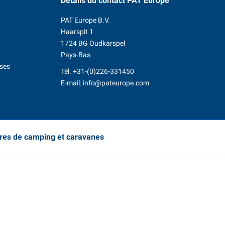
Détails du contact
PAT Europe
PAT Europe B.V.
Haarspit 1
1724 BG Oudkarspel
Pays-Bas
ises
Tél.
+31-(0)226-331450
E-mail:
info@pateurope.com
ires de camping et caravanes