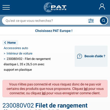
ilets couvre remorque & accessoires
ntérieur de voiture
ousses de protection
marrage
ampes
xtincteurs & couvertures anti feu
ccessoires de vélo
roduits GasStop®
Nederlands
âches
xtérieur de voiture
xtérieur de caravane & camping-car
ouillage
ccessoires moto
Plus de 35 ans d'expérience
Choisissez PAT Europe !
Deutsch
ièces électriques pour remorque
hargeurs de batterie & solaire
ntérieur de caravane & camping-car
quipement de pont
lein air
Home
English
Accessoires auto
clairage de remorque
onvertisseurs
lectricité
rochets et manilles
utils
Intérieur de voiture
Besoin d'aide ?
230080V02 - Filet de rangement
Svenska
clairage de remorque Aspöck
ccessoires 12V & 24V
ccessoires gaz
port de voile
olliers de serrage
élastique L 35 x 26,5 cm avec
support en plastique
Norsk
clairage de remorque Radex
ousses & demi-housses voiture
énage
écurité
ivers
Vous n’êtes pas connecté et vous risquez donc de ne pas voir
clairage de remorque LED
utillage
roduits de maintenance
éparation et entretien
VARTA®
Dansk
certains des produits que nous proposons. Cliquez
ici
pour vous
connecter, ou cliquez
ici
pour vous enregistrer comme client.
anneau d'éclairage de remorque
mpoules pour voitures
ccessoires techniques
ordage
laques de porte
Suomalainen
230080V02
Filet de rangement
éflecteurs
usibles
ccessoires de tente
ousses de protection et accessoires