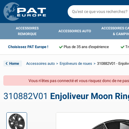
ACCESSOIRES
ACCESSOIRES C
ACCESSOIRES AUTO
REMORQUE
& CAMPI
Choisissez PAT Europe !
Plus de 35 ans d'expérience
Tr
Home
Accessoires auto
Enjoliveurs de roues
310882V01 - Enjoli
Vous n’êtes pas connecté et vous risquez donc de ne pas
310882V01
Enjoliveur Moon Rin